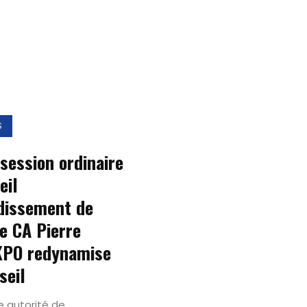
S
session ordinaire
eil
dissement de
le CA Pierre
PO redynamise
seil
e autorité de