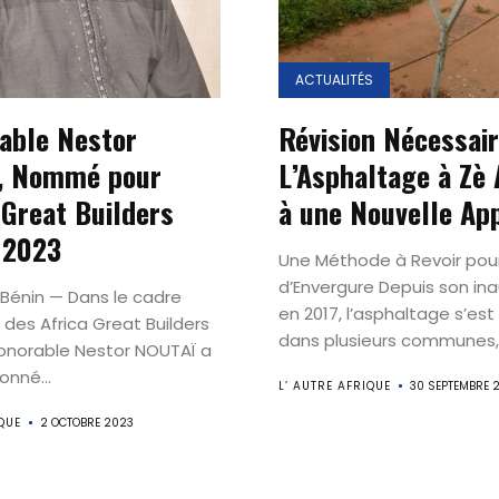
ACTUALITÉS
able Nestor
Révision Nécessair
, Nommé pour
L’Asphaltage à Zè 
a Great Builders
à une Nouvelle Ap
 2023
Une Méthode à Revoir pour
d’Envergure Depuis son in
énin — Dans le cadre
en 2017, l’asphaltage s’es
 des Africa Great Builders
dans plusieurs communes,.
Honorable Nestor NOUTAÏ a
onné...
L’ AUTRE AFRIQUE
30 SEPTEMBRE 
QUE
2 OCTOBRE 2023