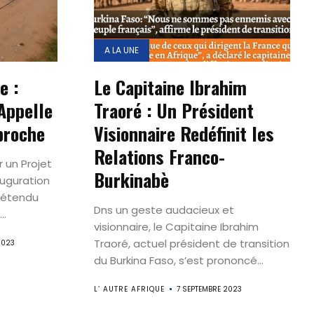
A LA UNE
e :
Le Capitaine Ibrahim
Appelle
Traoré : Un Président
proche
Visionnaire Redéfinit les
Relations Franco-
 un Projet
Burkinabè
auguration
t étendu
Dns un geste audacieux et
..
visionnaire, le Capitaine Ibrahim
Traoré, actuel président de transition
2023
du Burkina Faso, s’est prononcé...
L’ AUTRE AFRIQUE
7 SEPTEMBRE 2023