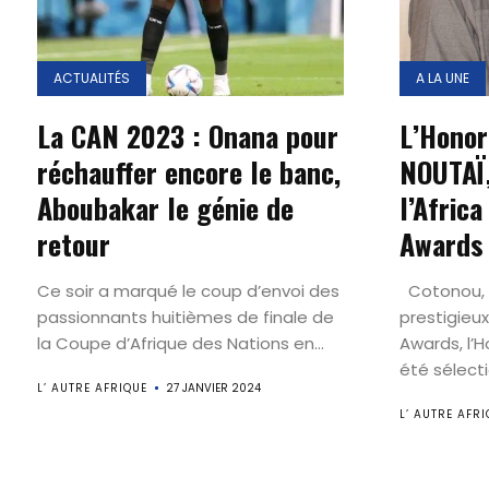
ACTUALITÉS
A LA UNE
La CAN 2023 : Onana pour
L’Honor
réchauffer encore le banc,
NOUTAÏ
Aboubakar le génie de
l’Afric
retour
Awards
Ce soir a marqué le coup d’envoi des
Cotonou, B
passionnants huitièmes de finale de
prestigieux
la Coupe d’Afrique des Nations en...
Awards, l’
été sélecti
L’ AUTRE AFRIQUE
27 JANVIER 2024
L’ AUTRE AFRI