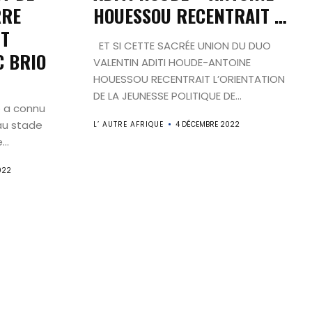
RRE
HOUESSOU RECENTRAIT …
IT
ET SI CETTE SACRÉE UNION DU DUO
C BRIO
VALENTIN ADITI HOUDE-ANTOINE
l
HOUESSOU RECENTRAIT L’ORIENTATION
DE LA JEUNESSE POLITIQUE DE...
o a connu
au stade
L’ AUTRE AFRIQUE
4 DÉCEMBRE 2022
..
022