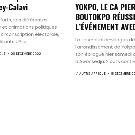
Actualités
y-Calavi
YOKPO, LE CA PIE
BOUTOKPO RÉUSS
Magazine
forts, ses différentes
L’ÉVÉNEMENT AVE
s et animations politiques
 circonscription électorale,
Internationa
Le tournoi inter-villages de
itants UP le...
l’arrondissement de Yokp
Contact
son épilogue hier samedi 
QUE
28 DÉCEMBRE 2022
d’Awonsedja; 2 buts contre.
L’ AUTRE AFRIQUE
18 DÉCEMBRE 2
Search