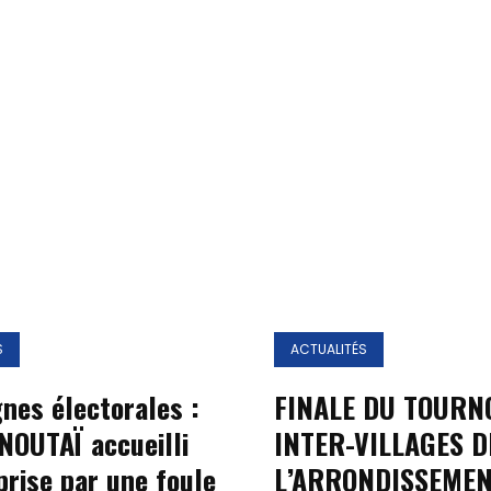
Accueil
A
S
ACTUALITÉS
Propos
es électorales :
FINALE DU TOURN
NOUTAÏ accueilli
INTER-VILLAGES D
Editorial
prise par une foule
L’ARRONDISSEMEN