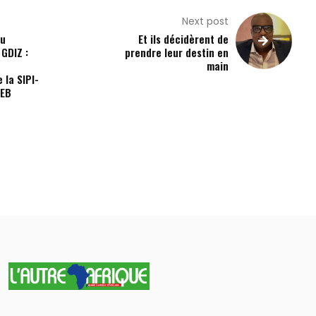
Next post
au
Et ils décidèrent de
GDIZ :
prendre leur destin en
t
main
 la SIPI-
NEB