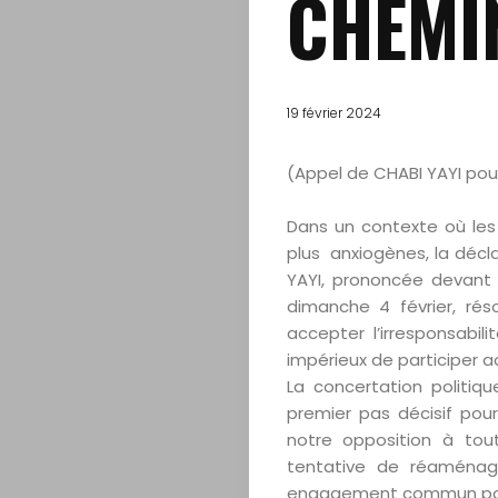
CHEMI
19 février 2024
(Appel de CHABI YAYI pou
Accueil
Dans un contexte où les 
plus anxiogènes, la décla
YAYI, prononcée devant d
A
dimanche 4 février, rés
accepter l’irresponsabili
Propos
impérieux de participer 
La concertation politiq
Editorial
premier pas décisif pour
notre opposition à tout
Actualités
tentative de réaménage
engagement commun pour