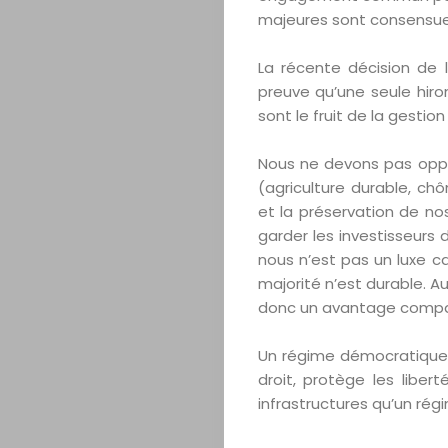
Magazine
majeures sont consensuel
Internationa
La récente décision de l
preuve qu’une seule hiron
sont le fruit de la gesti
Contact
Nous ne devons pas oppo
(agriculture durable, c
et la préservation de no
Search
garder les investisseurs 
nous n’est pas un luxe c
majorité n’est durable. A
donc un avantage compar
Un régime démocratique q
droit, protège les liber
infrastructures qu’un rég