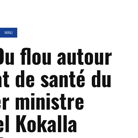
MALI
Du flou autour
at de santé du
r ministre
l Kokalla