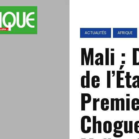
ACTUALITÉS
AFRIQUE
Mali : 
de l’Ét
Premie
Chogue