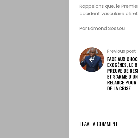
Propos
Rappelons que, le Premier
accident vasculaire céréb
Editorial
Par Edmond Sossou
Actualités
Magazine
Previous post
FACE AUX CHOC
Internationa
EXOGÈNES, LE B
PREUVE DE RESI
ET S’ARME D’UN
Contact
RELANCE POUR 
DE LA CRISE
Search
LEAVE A COMMENT