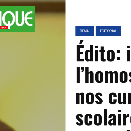
BÉNIN
EDITORIAL
Édito: 
l’homo
nos cu
scolair