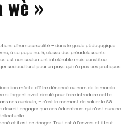
à wè »
 notions d’homosexualité – dans le guide pédagogique
eme, à sa page no. 5; classe des préadolescents
es est non seulement intolérable mais constitue
r socioculturel pour un pays qui n’a pas ces pratiques
ducation mérite d’être dénoncé au nom de la morale
 si l’argent avait circulé pour faire introduire cette
ns nos curricula, – c’est le moment de saluer le SG
e devrait engager que ces éducateurs qui n’ont aucune
ellectuelle.
é et il est en danger. Tout est à l’envers et il faut