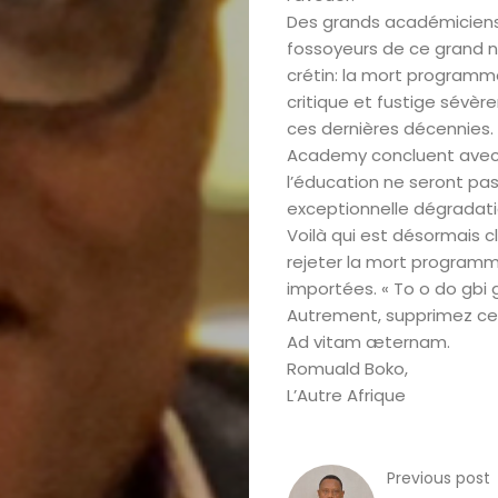
Des grands académiciens 
Accueil
fossoyeurs de ce grand nau
crétin: la mort programmée
A
critique et fustige sévèr
ces dernières décennies. 
Propos
Academy concluent avec b
l’éducation ne seront pas
exceptionnelle dégradatio
Editorial
Voilà qui est désormais 
rejeter la mort programm
Actualités
importées. « To o do gbi g
Autrement, supprimez c
Magazine
Ad vitam æternam.
Romuald Boko,
Internationa
L’Autre Afrique
Contact
Previous post