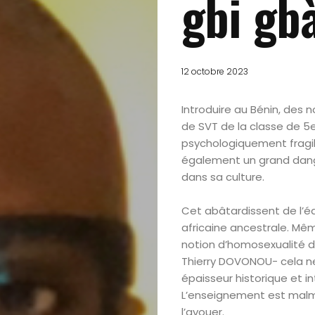
gbi gb
12 octobre 2023
Introduire au Bénin, des
de SVT de la classe de 5
psychologiquement fragil
également un grand dange
dans sa culture.
Cet abâtardissent de l’é
africaine ancestrale. Même
notion d’homosexualité da
Thierry DOVONOU- cela n
épaisseur historique et int
L’enseignement est malmen
l’avouer.