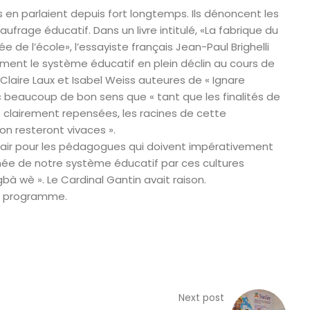
en parlaient depuis fort longtemps. Ils dénoncent les
frage éducatif. Dans un livre intitulé, «La fabrique du
 de l’école», l’essayiste français Jean-Paul Brighelli
ement le système éducatif en plein déclin au cours de
Claire Laux et Isabel Weiss auteures de « Ignare
eaucoup de bon sens que « tant que les finalités de
 clairement repensées, les racines de cette
n resteront vivaces ».
clair pour les pédagogues qui doivent impérativement
ée de notre système éducatif par ces cultures
bà wè ». Le Cardinal Gantin avait raison.
e programme.
l
Next post