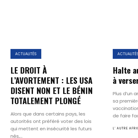
ACTUALITÉS
ACTUALITÉ
LE DROIT À
Halte a
L’AVORTEMENT : LES USA
à verse
DISENT NON ET LE BÉNIN
Plus d’un 
TOTALEMENT PLONGÉ
sa premiè
vaccination
Alors que dans certains pays, les
de faire fac
autorités ont préféré voter des lois
qui mettent en insécurité les futurs
L’ AUTRE AFRI
nés,...