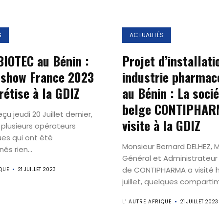
S
ACTUALITÉS
IOTEC au Bénin :
Projet d’installati
dshow France 2023
industrie pharmac
rétise à la GDIZ
au Bénin : La soci
belge CONTIPHAR
çu jeudi 20 Juillet dernier,
visite à la GDIZ
e plusieurs opérateurs
es qui ont été
Monsieur Bernard DELHEZ, 
és rien...
Général et Administrateur
de CONTIPHARMA a visité hi
QUE
21 JUILLET 2023
juillet, quelques compartim
L’ AUTRE AFRIQUE
21 JUILLET 2023