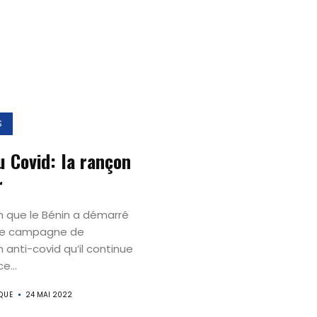
S
u Covid: la rançon
r
an que le Bénin a démarré
re campagne de
 anti-covid qu’il continue
e...
QUE
24 MAI 2022