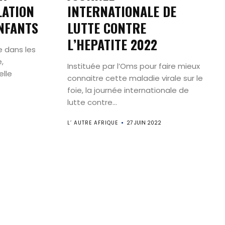
LATION
INTERNATIONALE DE
l
ENFANTS
LUTTE CONTRE
L’HEPATITE 2022
e dans les
,
Instituée par l’Oms pour faire mieux
elle
connaitre cette maladie virale sur le
foie, la journée internationale de
lutte contre...
L’ AUTRE AFRIQUE
27 JUIN 2022