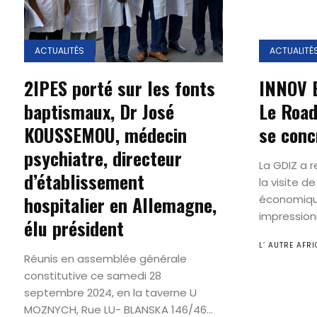
ACTUALITÉS
ACTUALITÉ
2IPES porté sur les fonts
INNOV B
baptismaux, Dr José
Le Roa
KOUSSEMOU, médecin
se conc
psychiatre, directeur
La GDIZ a re
d’établissement
la visite d
hospitalier en Allemagne,
économiqu
impressionn
élu président
L’ AUTRE AFRI
Réunis en assemblée générale
constitutive ce samedi 28
septembre 2024, en la taverne U
MOZNYCH, Rue LU- BLANSKA 146/46...