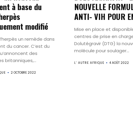
ent à base du
NOUVELLE FORMU
Internationa
’herpès
ANTI- VIH POUR 
uement modifié
Contact
Mise en place et disponibl
centres de prise en charge
e l’herpès un remède dans
Dolutégravir (DTG) la nouv
ent du cancer. C’est du
molécule pour soulager...
Search
qu’annoncent des
s britanniques,...
L’ AUTRE AFRIQUE
4 AOÛT 2022
QUE
2 OCTOBRE 2022