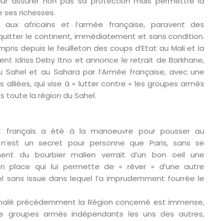
pour assurer non pas sa protection mais permettre la
e ses richesses.
r aux africains et l’armée française, paravent des
 quitter le continent, immédiatement et sans condition.
pris depuis le feuilleton des coups d’Etat au Mali et la
nt Idriss Deby Itno et annonce le retrait de Barkhane,
 Sahel et au Sahara par l’Armée française, avec une
alliées, qui vise à « lutter contre » les groupes armés
s toute la région du Sahel.
nt français a été à la manoeuvre pour pousser au
n’est un secret pour personne que Paris, sans se
nt du bourbier malien verrait d’un bon oeil une
n place qui lui permette de « rêver » d’une autre
el sans issue dans lequel l’a imprudemment fourrée le
nalé précédemment la Région concerné est immense,
e groupes armés indépendants les uns des autres,