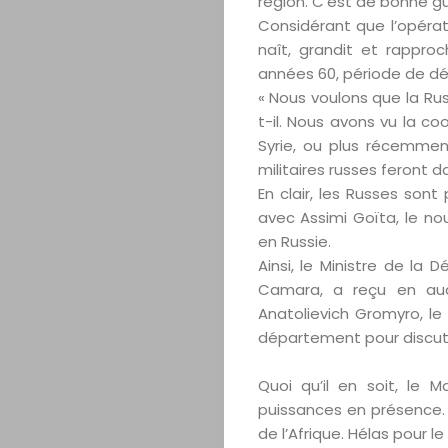
région. C’est de bonne gu
Considérant que l’opérat
naît, grandit et rapp
années 60, période de dé
« Nous voulons que la Rus
t-il. Nous avons vu la c
Syrie, ou plus récemme
militaires russes feront d
En clair, les Russes son
avec Assimi Goïta, le no
en Russie.
Ainsi, le Ministre de la
Camara, a reçu en audi
Anatolievich Gromyro, le
département pour discut
Quoi qu’il en soit, le M
puissances en présence.
de l’Afrique. Hélas pour le