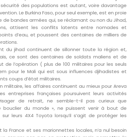
la sécurité des populations est autant, voire davantage
vention. Le Burkina Faso, pour seul exemple, est en proie
e de bandes armées qui, se réclamant ou non du Jihad,
ions, attisent les conflits latents entre nomades et
oints d’eau, et poussent des centaines de milliers de
rations.
 du jihad continuent de sillonner toute la région et,
nçais, ce sont des centaines de soldats maliens et de
ut de l’opération ( plus de 100 militaires pour les seuls
dem pour le Mali qui est sous influences djihadistes et
nts coups d’état militaires.
n militaire, les affaires continuent au mieux pour Areva
es entreprises françaises poursuivent leurs activités
sager de retrait, ne semble-t-il pas curieux que
 « bouclier du monde », ne puissent venir à bout de
sur leurs 4X4 Toyota lorsqu’il s’agit de protéger les
nt la France et ses marionnettes locales, n’a nul besoin