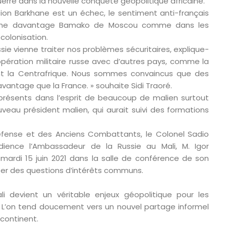
erre dans la nouvelle conquête géopolitique africaine.
ion Barkhane est un échec, le sentiment anti-français
roche davantage Bamako de Moscou comme dans les
colonisation.
sie vienne traiter nos problèmes sécuritaires, explique-
oopération militaire russe avec d’autres pays, comme la
nt la Centrafrique. Nous sommes convaincus que des
avantage que la France. » souhaite Sidi Traoré.
t présents dans l’esprit de beaucoup de malien surtout
uveau président malien, qui aurait suivi des formations
 Défense et des Anciens Combattants, le Colonel Sadio
ence l’Ambassadeur de la Russie au Mali, M. Igor
 mardi 15 juin 2021 dans la salle de conférence de son
er des questions d’intérêts communs.
ali devient un véritable enjeux géopolitique pour les
 L’on tend doucement vers un nouvel partage informel
 continent.