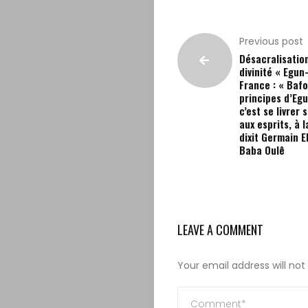
Previous post
Désacralisation
divinité « Egun
France : « Bafo
principes d’Eg
c’est se livrer
aux esprits, à 
dixit Germain 
Baba Oulê
LEAVE A COMMENT
Your email address will not