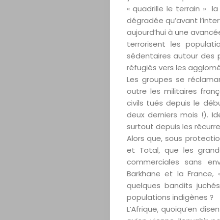
« quadrille le terrain » 
dégradée qu’avant l’inter
aujourd’hui à une avancé
terrorisent les populat
sédentaires autour des p
réfugiés vers les agglomé
Les groupes se réclamant
outre les militaires fra
civils tués depuis le déb
deux derniers mois !). I
surtout depuis les récurre
Alors que, sous protectio
et Total, que les grand
commerciales sans envi
Barkhane et la France,
quelques bandits juchés 
populations indigènes ?
L’Afrique, quoiqu’en dise