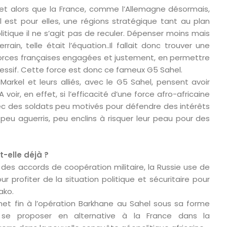
 et alors que la France, comme l’Allemagne désormais,
 est pour elles, une régions stratégique tant au plan
ique il ne s’agit pas de reculer. Dépenser moins mais
ain, telle était l’équation..Il fallait donc trouver une
forces françaises engagées et justement, en permettre
ssif. Cette force est donc ce fameux G5 Sahel.
 Markel et leurs alliés, avec le G5 Sahel, pensent avoir
A voir, en effet, si l’efficacité d’une force afro-africaine
ec des soldats peu motivés pour défendre des intérêts
eu aguerris, peu enclins à risquer leur peau pour des
t-elle déjà ?
r des accords de coopération militaire, la Russie use de
 profiter de la situation politique et sécuritaire pour
ako.
et fin à l’opération Barkhane au Sahel sous sa forme
 se proposer en alternative à la France dans la