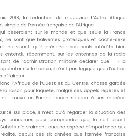
puis 2018, la rédaction du magazine L’Autre Afrique
t simple de l’armée française de l’Afrique.
qui pèseraient sur le monde et que seule la France
ps, ne sont que balivernes grotesques et cache-sexe
ire ne visant qu’à préserver ses seuls intérêts bien
pas entendu récemment, sur les antennes de la radio
tant de l’administration militaire déclarer que : » la
apahuter sur le terrain, il n’est pas logique que d’autres
 affaires ».
onc, l’Afrique de l’Ouest et du Centre, chasse gardée
e la raison pour laquelle, malgré ses appels répétés et
e ne trouve en Europe aucun soutien à ses menées
urité sur place, iI n’est qu’à regarder la situation des
ays concernés pour comprendre que, le soit disant
u Sahel » n’a vraiment aucune espèce d’importance aux
réalité, depuis ces six années que l’armée française