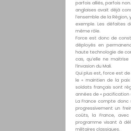
parfois alliés, parfois n
anglaises avait déjà c
l’ensemble de la Région, y
Accueil
exemple. Les défaites de
même rôle.
Force est donc de const
A
déployés en permanence
haute technologie de com
Propos
cas, qu’elle ne maitrise
l’invasion du Mali.
Editorial
Qui plus est, force est d
le « maintien de la paix
Actualités
soldats français sont rég
années de « pacification 
Magazine
La France compte donc s
progressivement un frein
Internationa
coûts, la France, ave
programme visant à dél
militaires classiques.