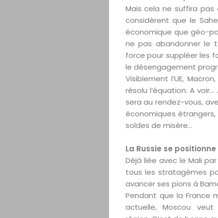
Contact
Mais cela ne suffira pas
considèrent que le Sahel
économique que géo-polit
ne pas abandonner le terr
Search
force pour suppléer les 
le désengagement progre
Visiblement l’UE, Macron,
résolu l’équation. A voir… 
sera au rendez-vous, av
économiques étrangers, p
soldes de misère…
La Russie se positionne 
Déjà liée avec le Mali pa
tous les stratagèmes pour
avancer ses pions à Bam
Pendant que la France m
actuelle, Moscou veut