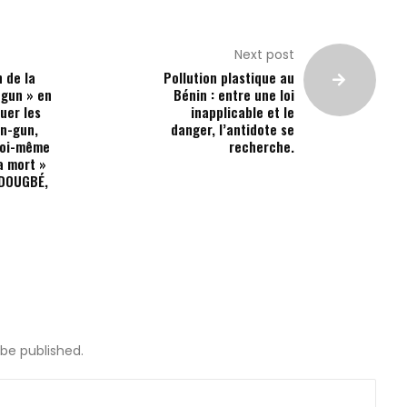
Next post
 de la
Pollution plastique au
-gun » en
Bénin : entre une loi
uer les
inapplicable et le
un-gun,
danger, l’antidote se
 soi-même
recherche.
la mort »
EDOUGBÉ,
 be published.