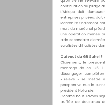
qu’on vienne l’envahir 
continuation du pillage d
L’Afrique doit demeure
entreprises privées, doit
Macron l’a finalement com
mort du maréchal préside
une opération menée au
aide secondaire d’armées 
salafistes djihadistes dan
Qui veut du G5 Sahel ?
Clairement, le préside
montage de ce G5. Il 
désengager complèteme
« relève » se mettre e
perspective que le tunn
président Hollande.
Comme nous l’avons sig
truffée de douzaines d