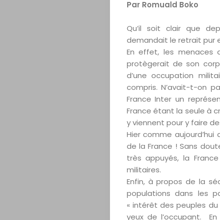
Par Romuald Boko
Qu’il soit clair que de
demandait le retrait pur e
En effet, les menaces 
protègerait de son cor
d’une occupation milita
compris. N’avait-t-on 
France Inter un représen
France étant la seule à cr
y viennent pour y faire des
Hier comme aujourd’hui d
de la France ! Sans dout
très appuyés, la Franc
militaires.
Enfin, à propos de la séc
populations dans les p
« intérêt des peuples d
yeux de l’occupant. En 