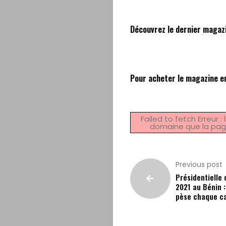
Découvrez le dernier magazi
Pour acheter le magazine en
Accueil
A
Failed to fetch Erreur 
domaine que la pag
Propos
Editorial
Previous post
Présidentielle d
2021 au Bénin 
Actualités
pèse chaque c
Magazine