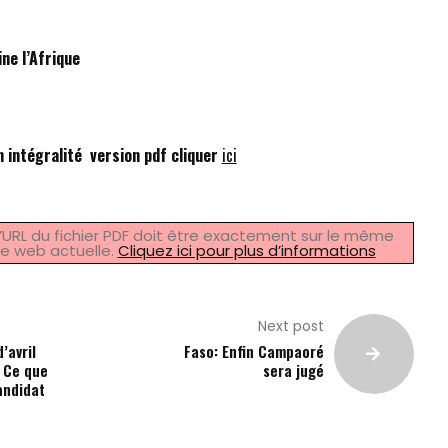
ne l’Afrique
 intégralité version pdf cliquer
ici
: l’URL du fichier PDF doit être exactement sur le même
e web actuelle.
Cliquez ici pour plus d’informations
Next post
’avril
Faso: Enfin Campaoré
: Ce que
sera jugé
andidat