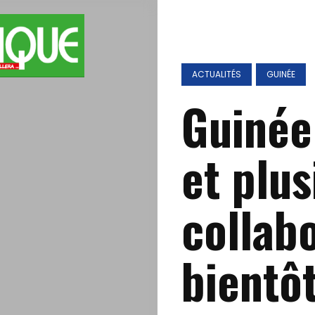
ACTUALITÉS
GUINÉE
Guinée
et plus
collab
bientôt