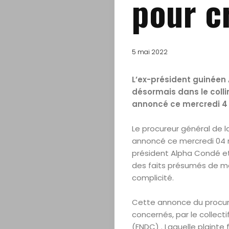
pour c
5 mai 2022
L’ex-président guinéen
désormais dans le colli
annoncé ce mercredi 4 
Le procureur général de l
annoncé ce mercredi 04 ma
président Alpha Condé et 
Accueil
des faits présumés de me
complicité.
A
Cette annonce du procure
Propos
concernés, par le collect
(FNDC) . Laquelle plainte 