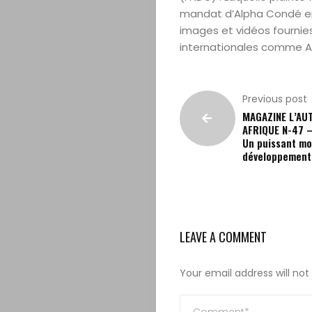
Editorial
mandat d’Alpha Condé en 
images et vidéos fournies
internationales comme 
Actualités
Magazine
Previous post
MAGAZINE L’AU
Internationa
AFRIQUE N-47 –
Un puissant mo
développement 
Contact
Search
LEAVE A COMMENT
Your email address will not