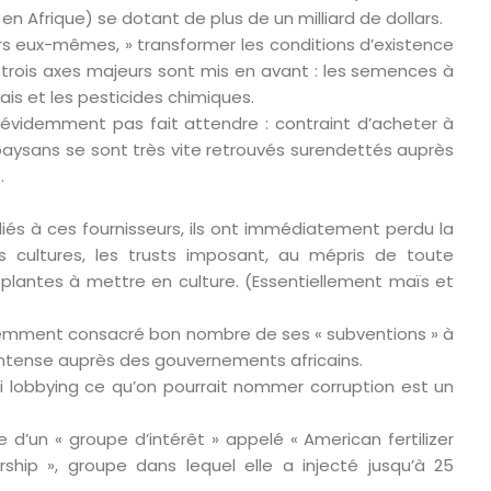
en Afrique) se dotant de plus de un milliard de dollars.
rs eux-mêmes, » transformer les conditions d’existence
, trois axes majeurs sont mis en avant : les semences à
is et les pesticides chimiques.
 évidemment pas fait attendre : contraint d’acheter à
es paysans se sont très vite retrouvés surendettés auprès
.
liés à ces fournisseurs, ils ont immédiatement perdu la
rs cultures, les trusts imposant, au mépris de toute
s plantes à mettre en culture. (Essentiellement maïs et
videmment consacré bon nombre de ses « subventions » à
 intense auprès des gouvernements africains.
i lobbying ce qu’on pourrait nommer corruption est un
ne d’un « groupe d’intérêt » appelé « American fertilizer
rship », groupe dans lequel elle a injecté jusqu’à 25