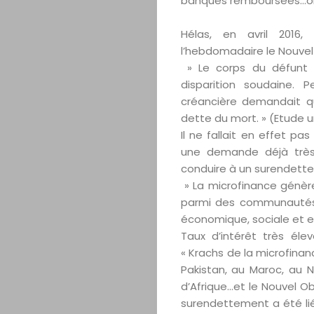
banques remboursées…obj
Hélas, en avril 2016,
l’hebdomadaire le Nouvel 
» Le corps du défunt r
disparition soudaine.
créancière demandait q
dette du mort. » (Etude un
Il ne fallait en effet p
une demande déjà très 
conduire à un surendette
» La microfinance génèr
parmi des communautés d
économique, sociale et e
Taux d’intérêt très él
« Krachs de la microfinanc
Pakistan, au Maroc, au N
d’Afrique…et le Nouvel O
surendettement a été lié
Accueil