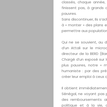
classés, chaque année, 
finissent pas, à grands c
pauvres.
Sans discontinuer, Ils s’ac
à « monter » des plans e
permettre aux populations
Qui ne se souvient, au 
d’un Attali sur le microc
directeur de la BERD (B
Chargé d’un exposé sur la
plus pauvres, notre « m
humaniste : par des pr
créer leur emploi à ceux q
Il obtient immédiatement
Sénégal, ne voyant pas p
des remboursements ain
politique et à la vie