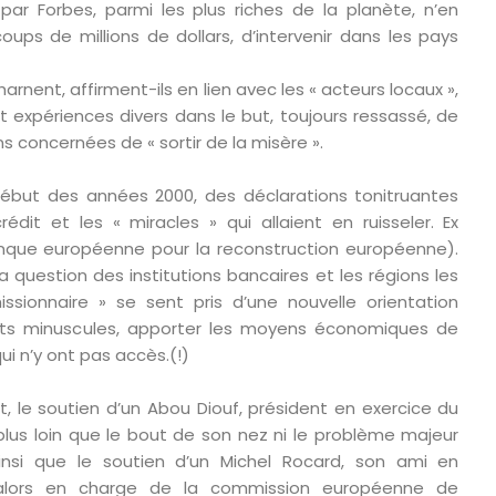
par Forbes, parmi les plus riches de la planète, n’en
oups de millions de dollars, d’intervenir dans les pays
harnent, affirment-ils en lien avec les « acteurs locaux »,
t expériences divers dans le but, toujours ressassé, de
 concernées de « sortir de la misère ».
début des années 2000, des déclarations tonitruantes
rédit et les « miracles » qui allaient en ruisseler. Ex
anque européenne pour la reconstruction européenne).
 question des institutions bancaires et les régions les
issionnaire » se sent pris d’une nouvelle orientation
êts minuscules, apporter les moyens économiques de
ui n’y ont pas accès.(!)
, le soutien d’un Abou Diouf, président en exercice du
lus loin que le bout de son nez ni le problème majeur
si que le soutien d’un Michel Rocard, son ami en
, alors en charge de la commission européenne de