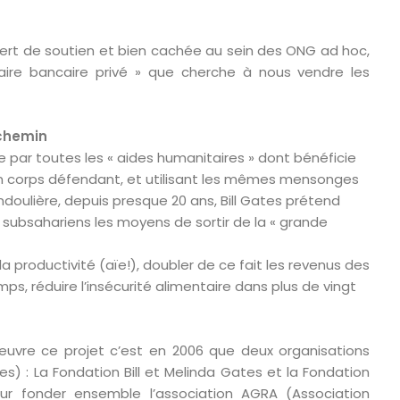
vert de soutien et bien cachée au sein des ONG ad hoc,
itaire bancaire privé » que cherche à nous vendre les
 chemin
ée par toutes les « aides humanitaires » dont bénéficie
son corps défendant, et utilisant les mêmes mensonges
doulière, depuis presque 20 ans, Bill Gates prétend
 subsahariens les moyens de sortir de la « grande
 la productivité (aïe!), doubler de ce fait les revenus des
l
, réduire l’insécurité alimentaire dans plus de vingt
euvre ce projet c’est en 2006 que deux organisations
res) : La Fondation Bill et Melinda Gates et la Fondation
our fonder ensemble l’association AGRA (Association