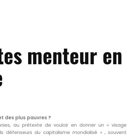
ates menteur en
e
et des plus pauvres ?
ies, au prétexte de vouloir en donner un « visage
ds défenseurs du capitalisme mondialisé « , souvent