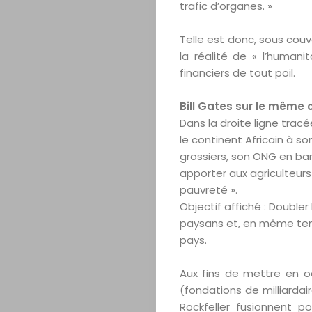
trafic d’organes. »
A
Telle est donc, sous cou
la réalité de « l’human
Propos
financiers de tout poil.
Editorial
Bill Gates sur le même
Dans la droite ligne trac
Actualités
le continent Africain à 
grossiers, son ONG en ban
Magazine
apporter aux agriculteurs
pauvreté ».
Objectif affiché : Doubler
Internationa
paysans et, en même temps
pays.
Contact
Aux fins de mettre en o
(fondations de milliardai
Rockfeller fusionnent p
Search