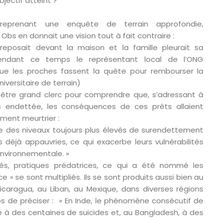
ectif atteint ?
 reprenant une enquête de terrain approfondie,
Obs en donnait une vision tout à fait contraire :
eposait devant la maison et la famille pleurait sa
 Pendant ce temps le représentant local de l’ONG
ue les proches fassent la quête pour rembourser la
iversitaire de terrain)
as être grand clerc pour comprendre que, s’adressant à
endettée, les conséquences de ces prêts allaient
ment meurtrier :
e des niveaux toujours plus élevés de surendettement
éjà appauvries, ce qui exacerbe leurs vulnérabilités
nvironnementale. »
evés, pratiques prédatrices, ce qui a été nommé les
e » se sont multipliés. Ils se sont produits aussi bien au
icaragua, au Liban, au Mexique, dans diverses régions
bs de préciser : » En Inde, le phénomène consécutif de
 à des centaines de suicides et, au Bangladesh, à des