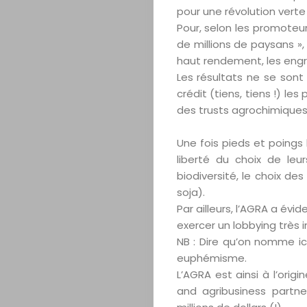
pour une révolution verte 
Pour, selon les promoteu
de millions de paysans »
haut rendement, les engra
Les résultats ne se sont
crédit (tiens, tiens !) l
des trusts agrochimiques
Une fois pieds et poings 
liberté du choix de leu
biodiversité, le choix de
soja).
Par ailleurs, l’AGRA a é
exercer un lobbying très
NB : Dire qu’on nomme ic
euphémisme.
L’AGRA est ainsi à l’origi
and agribusiness partne