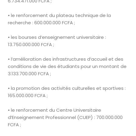
6
.
734
.
471
.
000 FCFA ;
• le renforcement du plateau technique de la
recherche :
600
.
000
.
000
FCFA ;
• les bourses d’enseignement universitaire :
13
.
750
.
000
.
000 FCFA ;
• l’amélioration des infrastructures d’accueil et des
conditions de vie des
étudiants pour un montant de
3
.
133
.
700
.
000 FCFA
;
• la promotion des activités culturelles et sportives :
165
.
000
.
000 FCFA ;
• le renforcement du Centre Universitaire
d’Enseignement Professionnel
(CUEP) :
700
.
000
.
000
FCFA ;