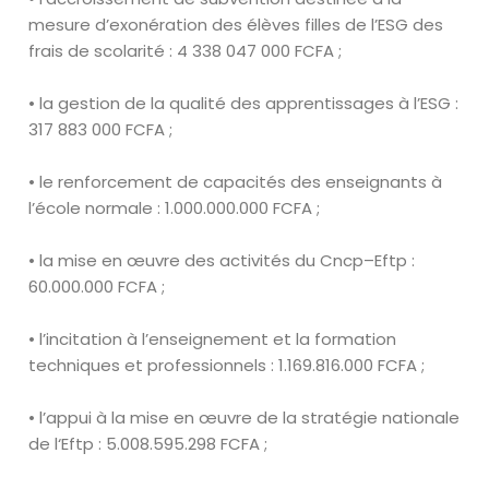
mesure d’exonération des
élèves filles de l’ESG des
frais de scolarité :
4 338 047 000 FCFA ;
• la gestion de la qualité des apprentissages à l’ESG :
317 883 000 FCFA ;
• le renforcement de capacités des enseignants à
l’école normale :
1
.
000
.
000
.
000 FCFA ;
• la mise en
œuvre
des activités du
Cncp
–
Eftp
:
60
.
000
.
000 FCFA ;
• l’incitation à l’enseignement et la formation
techniques et
professionnels :
1
.
169
.
816
.
000 FCFA ;
• l’appui à la mise en
œuvre
de la stratégie nationale
de
l
‘
E
ftp
:
5
.
008
.
595
.
298 FCFA ;