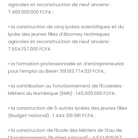
agricoles et
reconstruction de neuf anciens :
7
.
400
.
000
.
000 FCFA ;
• la construction de cinq lycées scientifiques et du
lycée des jeunes filles
d’Abomey techniques
agricoles et reconstruction de neuf anciens :
7
.
504
.
157
.
000 FCFA
• la formation professionnelle et d’entrepreneuriat
pour l’emploi au Benin :
59
.
193
.
774
.
021 FCFA ;
• la contribution au fonctionnement de l’
École
des
Métiers du Numérique
(EMN) :
145
.
000
.
000 FCFA
;
• la construction de 5 autres lycées des jeunes filles
(Budget national) :
1 444 219 081 FCFA ;
•
la construction de l’Ecole des Métiers de l’Eau de
l’Assainissement
(Budget national) : 4
.
524
.
829
.
917