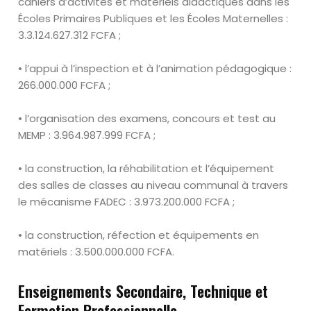
cahiers d’activités et matériels didactiques
dans les
Écoles
Primaires Publiques et les
Écoles
Maternelles :
3
.
3
.
124
.
627
.
312 FCFA ;
• l’appui à l’inspection et à l’animation pédagogique :
266
.
000
.
000 FCFA ;
• l’organisation des examens, concours et test au
MEMP :
3
.
964
.
987
.
999
FCFA ;
• la construction, la réhabilitation et l’équipement
des salles de classes au
niveau communal à travers
le mécanisme FADEC :
3
.
973
.
200
.
000 FCFA ;
• la construction, réfection et équipements en
matériels :
3
.
500
.
000
.
000
FCFA.
Enseignements Secondaire, Technique et
Formation Professionnelle