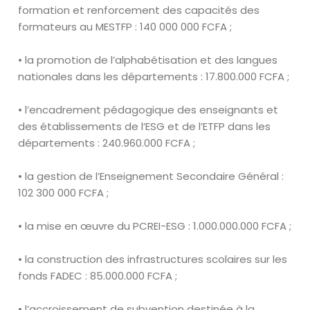
formation et
renforcement des capacités des
formateurs au MESTFP :
140 000
000
FCFA ;
• la promotion de l’alphabétisation et des langues
nationales dans les
départements :
17
.
800
.
000 FCFA ;
• l’encadrement pédagogique des enseignants et
des établissements de
l’ESG et de l’ETFP dans les
départements :
240
.
960
.
000 FCFA ;
• la gestion de l’Enseignement Secondaire Général :
102 300 000 FCFA ;
• la mise en
œuvre
du PCREI-ESG :
1
.
000
.
000
.
000 FCFA ;
• la construction des infrastructures scolaires sur les
fonds FADEC :
85
.
000
.
000 FCFA ;
•
l’accroissement de subvention destinée à la